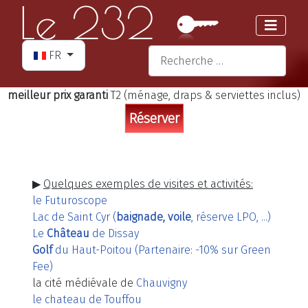
Sélectionnez votre langue
Valider
FR
Type 2 or more characters for re
meilleur prix garanti
T2 (ménage, draps & serviettes inclus)
▶
Quelques exemples de visites et activités:
le Futuroscope
Lac de Saint Cyr (
baignade, voile
, réserve LPO, ...)
Le
Château
de Dissay
Golf
du Haut-Poitou (Partenaire: -10% sur Green
Fee)
la cité médiévale de
Chauvigny
le chateau de Touffou